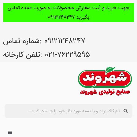
جهت خرید و ثبت سفارش محصولات به صورت عمده تماس
بگیرید 09121248247
09121248247 :شماره تماس
021-76229595 :تلفن کارخانه