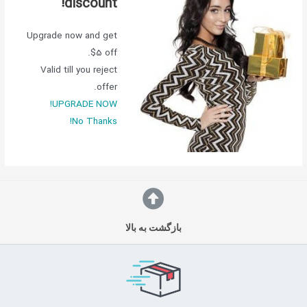
discount!
Upgrade now and get
$5 off.
Valid till you reject
offer.
UPGRADE NOW!
No Thanks!
بازگشت به بالا