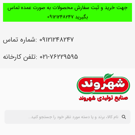
جهت خرید و ثبت سفارش محصولات به صورت عمده تماس
بگیرید 09121248247
09121248247 :شماره تماس
021-76229595 :تلفن کارخانه