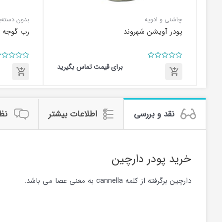
چاشنی و ادویه
بدون دسته‌ب
پودر آویشن شهروند
رب گوجه ف
امتیاز
امتیاز
برای قیمت تماس بگیرید
0
0
از
از
5
5
برای
برای
قیمت
قیمت
تماس
تماس
نقد و بررسی
اطلاعات بیشتر
نظرا
بگیرید
بگیرید
خرید پودر دارچین
دارچین برگرفته از کلمه cannella به معنی عصا می باشد.