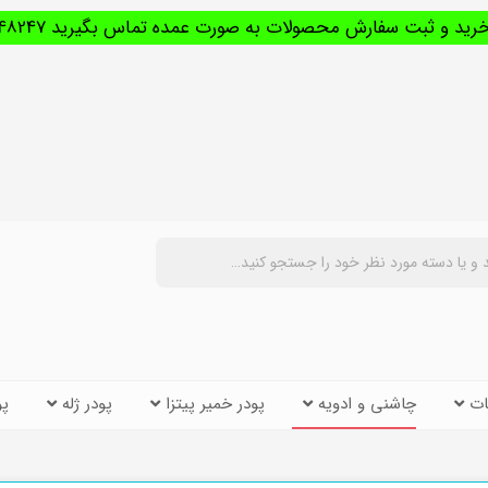
د و ثبت سفارش محصولات به صورت عمده تماس بگیرید 09121248247
ات
چاشنی و ادویه
پودر خمیر پیتزا
پودر ژله
پو