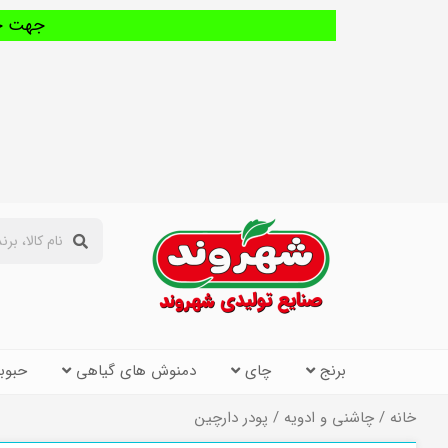
جهت خری
برنج
چای
دمنوش های گیاهی
حبوب
خانه
/
چاشنی و ادویه
/ پودر دارچین