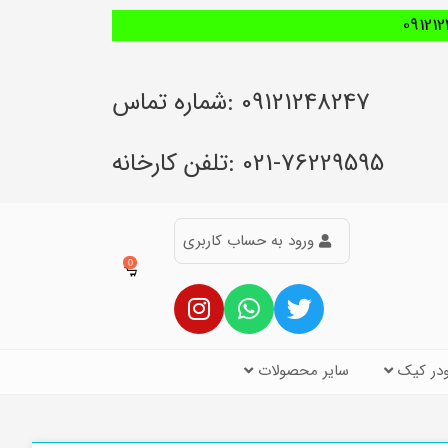
09121248247 :شماره تماس
021-76229595 :تلفن کارخانه
ورود به حساب کاربری
0
در کیک
سایر محصولات