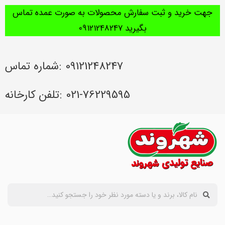
جهت خرید و ثبت سفارش محصولات به صورت عمده تماس
بگیرید 09121248247
09121248247 :شماره تماس
021-76229595 :تلفن کارخانه