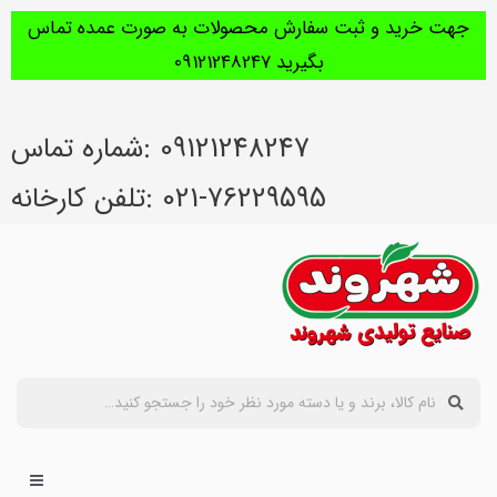
جهت خرید و ثبت سفارش محصولات به صورت عمده تماس
بگیرید 09121248247
09121248247 :شماره تماس
021-76229595 :تلفن کارخانه