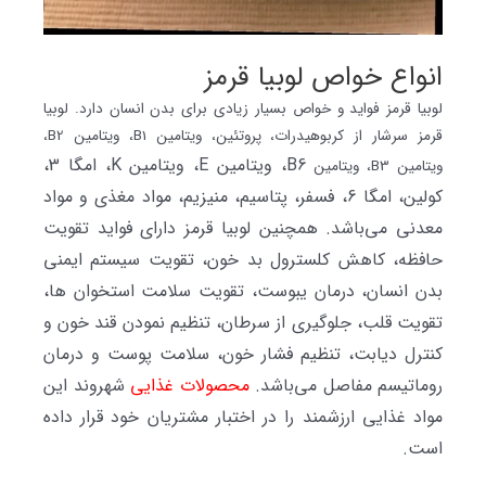
انواع خواص لوبیا قرمز
لوبیا قرمز فواید و خواص بسیار زیادی برای بدن انسان دارد. لوبیا
قرمز سرشار از کربوهیدرات، پروتئین، ویتامین
B1
، ویتامین
B2
،
B6، ویتامین E، ویتامین K، امگا 3،
ویتامین
B3
، ویتامین
کولین، امگا 6، فسفر، پتاسیم، منیزیم، مواد مغذی و مواد
معدنی می‌باشد. همچنین لوبیا قرمز دارای فواید تقویت
حافظه، کاهش کلسترول بد خون، تقویت سیستم ایمنی
بدن انسان، درمان یبوست، تقویت سلامت استخوان ها،
تقویت قلب، جلوگیری از سرطان، تنظیم نمودن قند خون و
کنترل دیابت، تنظیم فشار خون، سلامت پوست و درمان
روماتیسم مفاصل می‌باشد.
محصولات غذایی
شهروند این
مواد غذایی ارزشمند را در اختبار مشتریان خود قرار داده
است.