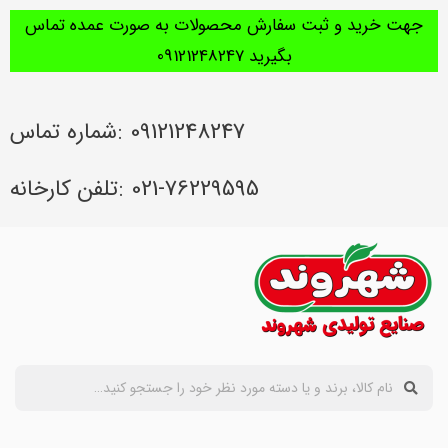
جهت خرید و ثبت سفارش محصولات به صورت عمده تماس
بگیرید 09121248247
09121248247 :شماره تماس
021-76229595 :تلفن کارخانه