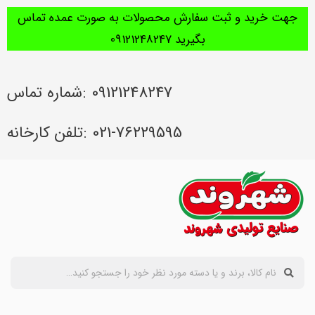
جهت خرید و ثبت سفارش محصولات به صورت عمده تماس
بگیرید 09121248247
09121248247 :شماره تماس
021-76229595 :تلفن کارخانه