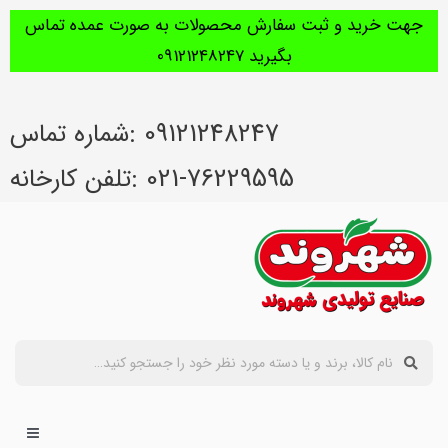
جهت خرید و ثبت سفارش محصولات به صورت عمده تماس
بگیرید 09121248247
09121248247 :شماره تماس
021-76229595 :تلفن کارخانه